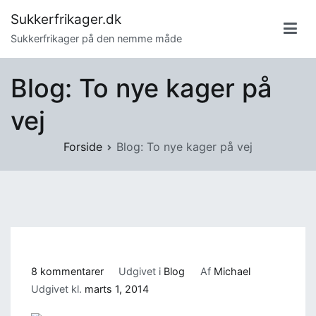
Videre
Sukkerfrikager.dk
til
Sukkerfrikager på den nemme måde
indhold
Blog: To nye kager på
vej
Forside
Blog: To nye kager på vej
til
8 kommentarer
Udgivet i
Blog
Af
Michael
Blog:
Udgivet kl.
marts 1, 2014
To