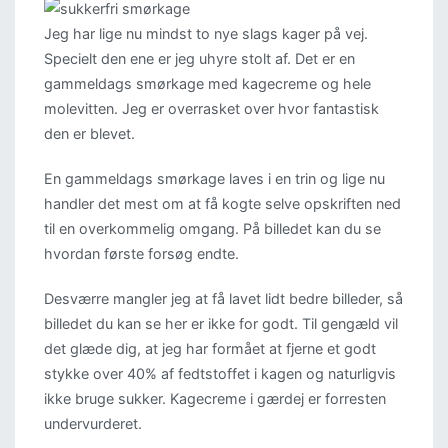
nye
Jeg har lige nu mindst to nye slags kager på vej.
kager
Specielt den ene er jeg uhyre stolt af. Det er en
på
gammeldags smørkage med kagecreme og hele
vej
molevitten. Jeg er overrasket over hvor fantastisk
den er blevet.
En gammeldags smørkage laves i en trin og lige nu
handler det mest om at få kogte selve opskriften ned
til en overkommelig omgang. På billedet kan du se
hvordan første forsøg endte.
Desværre mangler jeg at få lavet lidt bedre billeder, så
billedet du kan se her er ikke for godt. Til gengæld vil
det glæde dig, at jeg har formået at fjerne et godt
stykke over 40% af fedtstoffet i kagen og naturligvis
ikke bruge sukker. Kagecreme i gærdej er forresten
undervurderet.