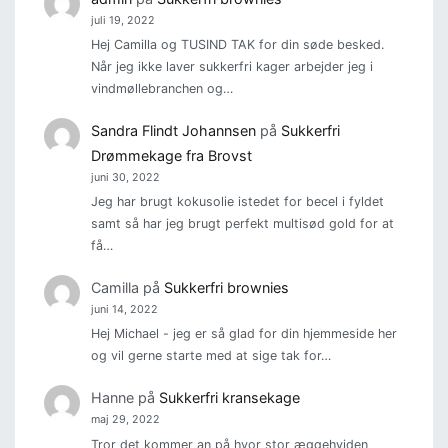
juli 19, 2022
Hej Camilla og TUSIND TAK for din søde besked.
Når jeg ikke laver sukkerfri kager arbejder jeg i
vindmøllebranchen og…
Sandra Flindt Johannsen
på
Sukkerfri
Drømmekage fra Brovst
juni 30, 2022
Jeg har brugt kokusolie istedet for becel i fyldet
samt så har jeg brugt perfekt multisød gold for at
få…
Camilla
på
Sukkerfri brownies
juni 14, 2022
Hej Michael - jeg er så glad for din hjemmeside her
og vil gerne starte med at sige tak for…
Hanne
på
Sukkerfri kransekage
maj 29, 2022
Tror det kommer an på hvor stor æggehviden