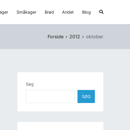
ager
Småkager
Brød
Andet
Blog
Forside
2012
oktober
Søg
SØG