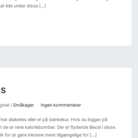
at lide under disse […]
ks
til
ivet i
Småkager
Ingen kommentarer
Sukkerfri
 har diabetes eller er på slankekur. Hvis du kigger på
Grahamskiks
t de er rene kaloriebomber. Der er flydende Becel i disse
k for at gøre kiksene mere tilgængelige for […]