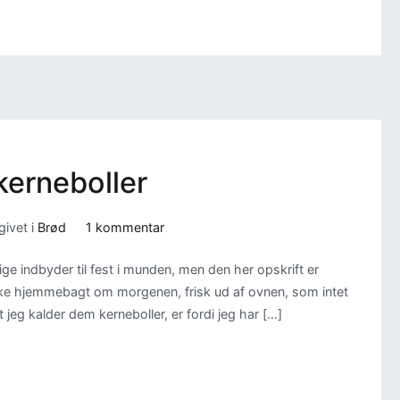
 kerneboller
til
ivet i
Brød
1 kommentar
Sukkerfri
tige indbyder til fest i munden, men den her opskrift er
fedtfattige
tykke hjemmebagt om morgenen, frisk ud af ovnen, som intet
kerneboller
 jeg kalder dem kerneboller, er fordi jeg har […]