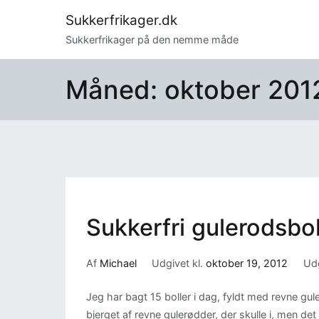
Videre
Sukkerfrikager.dk
til
Sukkerfrikager på den nemme måde
indhold
Måned:
oktober 201
Sukkerfri gulerodsbol
Af
Michael
Udgivet kl.
oktober 19, 2012
Udg
Jeg har bagt 15 boller i dag, fyldt med revne gu
bjerget af revne gulerødder, der skulle i, men det