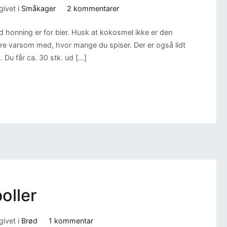
til
ivet i
Småkager
2 kommentarer
Sukkerfri
d honning er for bier. Husk at kokosmel ikke er den
Fedtebrød
re varsom med, hvor mange du spiser. Der er også lidt
. Du får ca. 30 stk. ud […]
oller
til
ivet i
Brød
1 kommentar