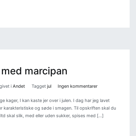
r med marcipan
til
ivet i
Andet
Tagget
jul
Ingen kommentarer
Sukkerfri
e kager, I kan kaste jer over i julen. I dag har jeg lavet
figenkugler
 karakteristiske og søde i smagen. Til opskriften skal du
med
td skal slik, med eller uden sukker, spises med […]
marcipan