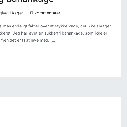
til
ivet i
Kager
17 kommentarer
Sukkerfri
s man endeligt falder over et stykke kage, der ikke smager
og
kkeret. Jeg har lavet en sukkerfri banankage, som ikke er
fedtfattig
 men det er til at leve med. […]
banankage