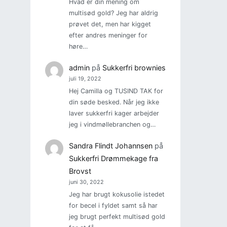
Hvad er din mening om
multisød gold? Jeg har aldrig
prøvet det, men har kigget
efter andres meninger for
høre…
admin
på
Sukkerfri brownies
juli 19, 2022
Hej Camilla og TUSIND TAK for
din søde besked. Når jeg ikke
laver sukkerfri kager arbejder
jeg i vindmøllebranchen og…
Sandra Flindt Johannsen
på
Sukkerfri Drømmekage fra
Brovst
juni 30, 2022
Jeg har brugt kokusolie istedet
for becel i fyldet samt så har
jeg brugt perfekt multisød gold