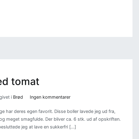
ed tomat
til
ivet i
Brød
Ingen kommentarer
Sukkerfri
e har deres egen favorit. Disse boller lavede jeg ud fra,
foccacia
g meget smagfulde. Der bliver ca. 6 stk. ud af opskriften.
med
besluttede jeg at lave en sukkerfri […]
tomat