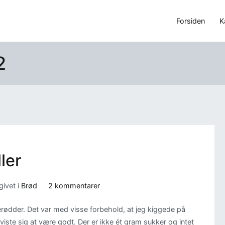
Forsiden
K
2
ler
til
ivet i
Brød
2 kommentarer
Sukkerfri
lerødder. Det var med visse forbehold, at jeg kiggede på
gulerodsboller
 viste sig at være godt. Der er ikke ét gram sukker og intet