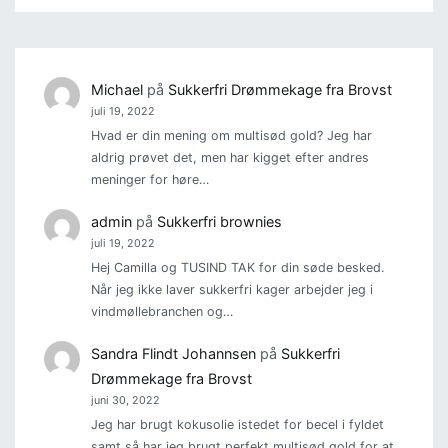
Michael
på
Sukkerfri Drømmekage fra Brovst
juli 19, 2022
Hvad er din mening om multisød gold? Jeg har
aldrig prøvet det, men har kigget efter andres
meninger for høre…
admin
på
Sukkerfri brownies
juli 19, 2022
Hej Camilla og TUSIND TAK for din søde besked.
Når jeg ikke laver sukkerfri kager arbejder jeg i
vindmøllebranchen og…
Sandra Flindt Johannsen
på
Sukkerfri
Drømmekage fra Brovst
juni 30, 2022
Jeg har brugt kokusolie istedet for becel i fyldet
samt så har jeg brugt perfekt multisød gold for at