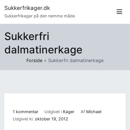
Videre
Sukkerfrikager.dk
til
Sukkerfrikager på den nemme måde
indhold
Sukkerfri
dalmatinerkage
Forside
Sukkerfri dalmatinerkage
til
1 kommentar
Udgivet i
Kager
Af
Michael
Sukkerfri
Udgivet kl.
oktober 19, 2012
dalmatinerkage