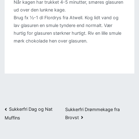
Når kagen har trukket 4-5 minutter, smøres glasuren
ud over den lunkne kage.
Brug fx ½-1 dl Flordrys fra Atwell. Kog lidt vand og
lav glasuren en smule tyndere end normalt. Vær
hurtig for glasuren størkner hurtigt. Riv en lille smule
mørk chokolade hen over glasuren.
Indlægsnavigation
Sukkerfri Dag og Nat
Sukkerfri Drømmekage fra
Brovst
Muffins