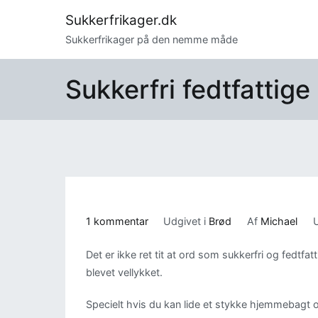
Videre
Sukkerfrikager.dk
til
Sukkerfrikager på den nemme måde
indhold
Sukkerfri fedtfattige
til
1 kommentar
Udgivet i
Brød
Af
Michael
U
Sukkerfri
Det er ikke ret tit at ord som sukkerfri og fedtfat
fedtfattige
blevet vellykket.
kerneboller
Specielt hvis du kan lide et stykke hjemmebagt 