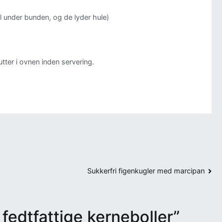
l under bunden, og de lyder hule)
utter i ovnen inden servering.
Sukkerfri figenkugler med marcipan
 fedtfattige kerneboller
”