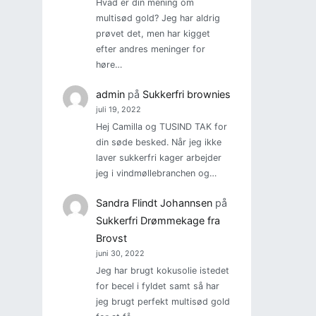
Hvad er din mening om
multisød gold? Jeg har aldrig
prøvet det, men har kigget
efter andres meninger for
høre…
admin
på
Sukkerfri brownies
juli 19, 2022
Hej Camilla og TUSIND TAK for
din søde besked. Når jeg ikke
laver sukkerfri kager arbejder
jeg i vindmøllebranchen og…
Sandra Flindt Johannsen
på
Sukkerfri Drømmekage fra
Brovst
juni 30, 2022
Jeg har brugt kokusolie istedet
for becel i fyldet samt så har
jeg brugt perfekt multisød gold