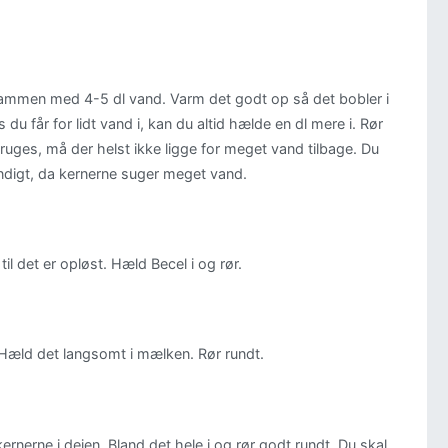
e sammen med 4-5 dl vand. Varm det godt op så det bobler i
 du får for lidt vand i, kan du altid hælde en dl mere i. Rør
ruges, må der helst ikke ligge for meget vand tilbage. Du
ndigt, da kernerne suger meget vand.
l det er opløst. Hæld Becel i og rør.
. Hæld det langsomt i mælken. Rør rundt.
rnerne i dejen. Bland det hele i og rør godt rundt. Du skal