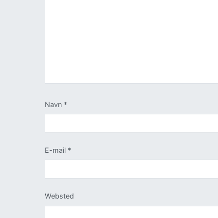
Navn
*
E-mail
*
Websted