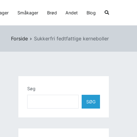
ager
Småkager
Brød
Andet
Blog
Forside
Sukkerfri fedtfattige kerneboller
Søg
SØG