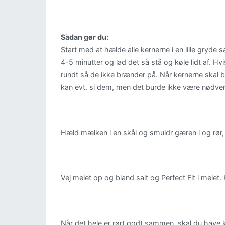
Sådan gør du:
Start med at hælde alle kernerne i en lille gryd
4-5 minutter og lad det så stå og køle lidt af. Hvis
rundt så de ikke brænder på. Når kernerne skal b
kan evt. si dem, men det burde ikke være nødve
Hæld mælken i en skål og smuldr gæren i og rør, ti
Vej melet op og bland salt og Perfect Fit i melet
Når det hele er rørt godt sammen, skal du have ke