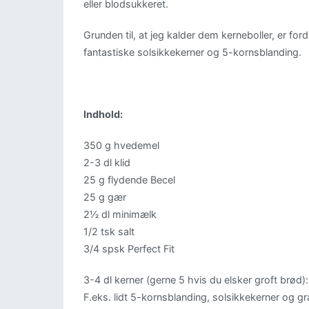
eller blodsukkeret.
Grunden til, at jeg kalder dem kerneboller, er for
fantastiske solsikkekerner og 5-kornsblanding.
Indhold:
350 g hvedemel
2-3 dl klid
25 g flydende Becel
25 g gær
2½ dl minimælk
1/2 tsk salt
3/4 spsk Perfect Fit
3-4 dl kerner (gerne 5 hvis du elsker groft brød):
F.eks. lidt 5-kornsblanding, solsikkekerner og g