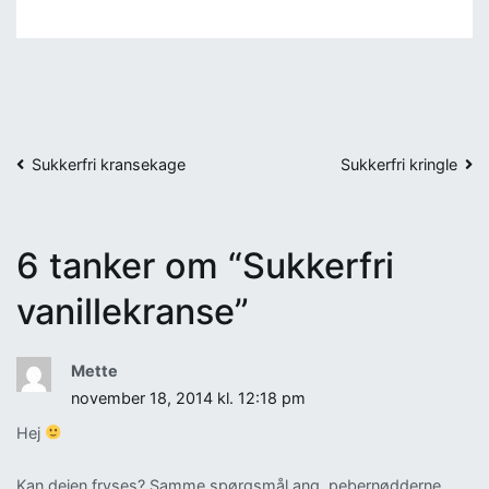
Indlægsnavigation
Sukkerfri kransekage
Sukkerfri kringle
6 tanker om “
Sukkerfri
vanillekranse
”
Mette
november 18, 2014 kl. 12:18 pm
Hej
Kan dejen fryses? Samme spørgsmål ang. pebernødderne.