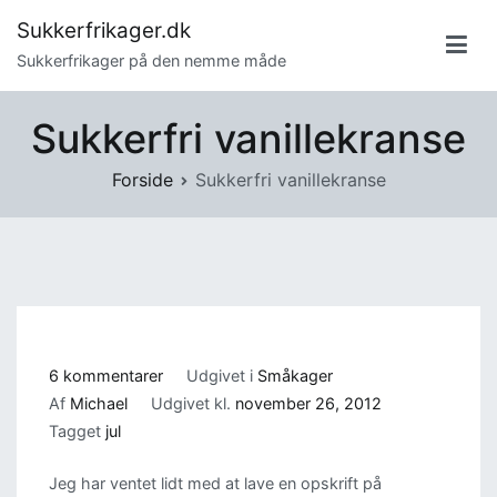
Videre
Sukkerfrikager.dk
til
Sukkerfrikager på den nemme måde
indhold
Sukkerfri vanillekranse
Forside
Sukkerfri vanillekranse
til
6 kommentarer
Udgivet i
Småkager
Sukkerfri
Af
Michael
Udgivet kl.
november 26, 2012
vanillekranse
Tagget
jul
Jeg har ventet lidt med at lave en opskrift på