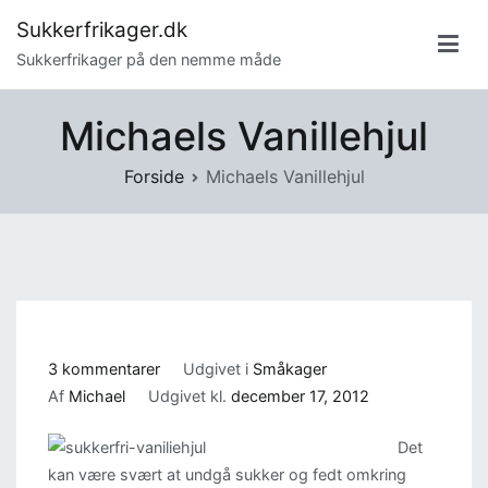
Videre
Sukkerfrikager.dk
til
Sukkerfrikager på den nemme måde
indhold
Michaels Vanillehjul
Forside
Michaels Vanillehjul
til
3 kommentarer
Udgivet i
Småkager
Michaels
Af
Michael
Udgivet kl.
december 17, 2012
Vanillehjul
Det
kan være svært at undgå sukker og fedt omkring