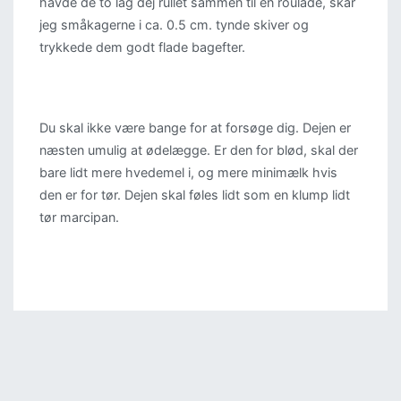
havde de to lag dej rullet sammen til en roulade, skar
jeg småkagerne i ca. 0.5 cm. tynde skiver og
trykkede dem godt flade bagefter.
Du skal ikke være bange for at forsøge dig. Dejen er
næsten umulig at ødelægge. Er den for blød, skal der
bare lidt mere hvedemel i, og mere minimælk hvis
den er for tør. Dejen skal føles lidt som en klump lidt
tør marcipan.