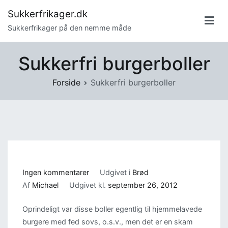
Videre
Sukkerfrikager.dk
til
Sukkerfrikager på den nemme måde
indhold
Sukkerfri burgerboller
Forside
Sukkerfri burgerboller
til
Ingen kommentarer
Udgivet i
Brød
Sukkerfri
Af
Michael
Udgivet kl.
september 26, 2012
burgerboller
Oprindeligt var disse boller egentlig til hjemmelavede
burgere med fed sovs, o.s.v., men det er en skam