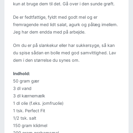
kun at bruge dem til det. Gå over i den sunde grøft.
De er fedtfattige, fyldt med godt mel og er
fremragende med lidt salat, agurk og pålæg imellem.
Jeg har dem endda med på arbejde.
Om du er på slankekur eller har sukkersyge, så kan
du spise sådan en bolle med god samvittighed. Lav
dem i den størrelse du synes om.
Indhold:
50 gram gær
3 dl vand
3 dl kærnemælk
1 dl olie (f.eks. jomfruolie)
1 tsk. Perfect Fit
1/2 tsk. salt
150 gram klidmel
200 gram grahamsmel