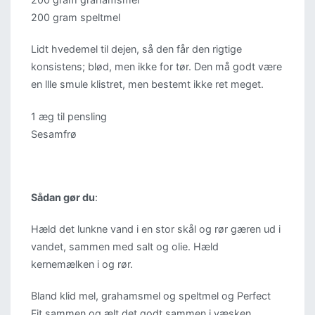
200 gram speltmel
Lidt hvedemel til dejen, så den får den rigtige
konsistens; blød, men ikke for tør. Den må godt være
en llle smule klistret, men bestemt ikke ret meget.
1 æg til pensling
Sesamfrø
Sådan gør du
:
Hæld det lunkne vand i en stor skål og rør gæren ud i
vandet, sammen med salt og olie. Hæld
kernemælken i og rør.
Bland klid mel, grahamsmel og speltmel og Perfect
Fit sammen og ælt det godt sammen i væsken.