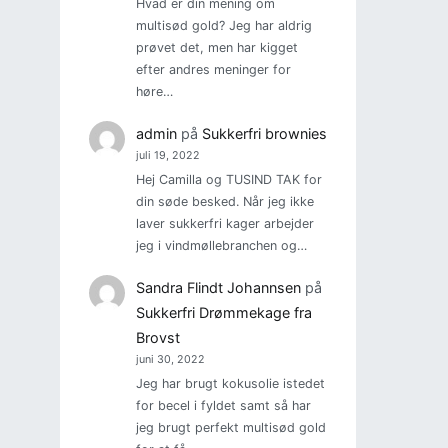
Hvad er din mening om
multisød gold? Jeg har aldrig
prøvet det, men har kigget
efter andres meninger for
høre…
admin
på
Sukkerfri brownies
juli 19, 2022
Hej Camilla og TUSIND TAK for
din søde besked. Når jeg ikke
laver sukkerfri kager arbejder
jeg i vindmøllebranchen og…
Sandra Flindt Johannsen
på
Sukkerfri Drømmekage fra
Brovst
juni 30, 2022
Jeg har brugt kokusolie istedet
for becel i fyldet samt så har
jeg brugt perfekt multisød gold