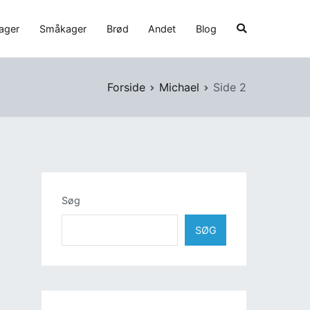
ager
Småkager
Brød
Andet
Blog
Forside
Michael
Side 2
Søg
SØG