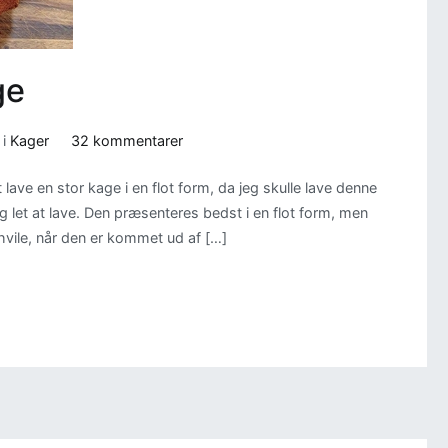
ge
til
 i
Kager
32 kommentarer
Sukkerfri
t lave en stor kage i en flot form, da jeg skulle lave denne
appelsinkage
og let at lave. Den præsenteres bedst i en flot form, men
vile, når den er kommet ud af […]