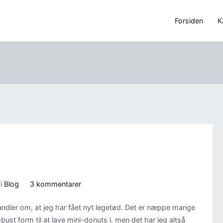
Forsiden
K
til
 i
Blog
3 kommentarer
Nyt
andler om, at jeg har fået nyt legetød. Det er næppe mange
legetøj
ust form til at lave mini-donuts i, men det har jeg altså