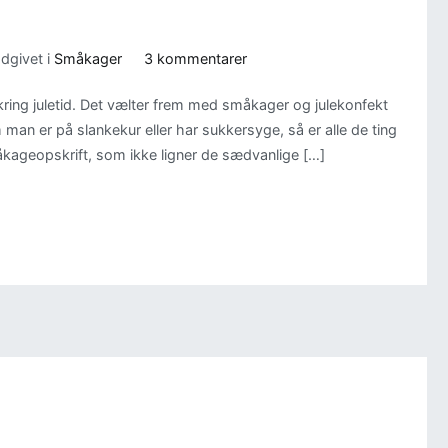
til
dgivet i
Småkager
3 kommentarer
Michaels
ing juletid. Det vælter frem med småkager og julekonfekt
Vanillehjul
man er på slankekur eller har sukkersyge, så er alle de ting
måkageopskrift, som ikke ligner de sædvanlige […]