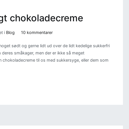
tigt chokoladecreme
til
t i
Blog
10 kommentarer
Sukkerfri
noget sødt og gerne lidt ud over de lidt kedelige sukkerfri
og
om deres småkager, men der er ikke så meget
fedtfattigt
en chokoladecreme til os med sukkersyge, eller dem som
chokoladecreme