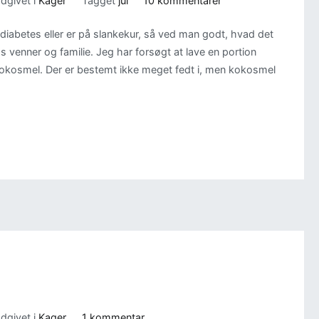
dgivet i
Kager
Tagget
jul
10 kommentarer
Sukkerfri
abetes eller er på slankekur, så ved man godt, hvad det
Snebolde
s venner og familie. Jeg har forsøgt at lave en portion
 kokosmel. Der er bestemt ikke meget fedt i, men kokosmel
til
dgivet i
Kager
1 kommentar