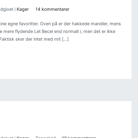
til
dgivet i
Kager
14 kommentarer
Sukkerfri
mine egne favoritter. Oven på er der hakkede mandler, mens
Toscakage
le mere flydende Let Becel end normalt i, men det er ikke
 Faktisk sker der intet med mit […]
til