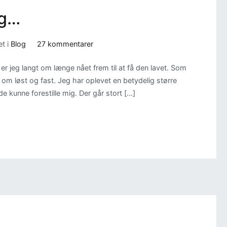
og…
til
t i
Blog
27 kommentarer
Nu
nu er jeg langt om længe nået frem til at få den lavet. Som
med
 om løst og fast. Jeg har oplevet en betydelig større
sukkerfri
 kunne forestille mig. Der går stort […]
blog…