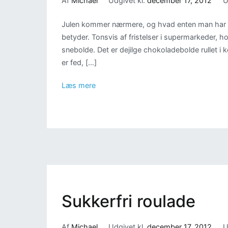
Af
Michael
Udgivet kl.
december 17, 2012
U
Julen kommer nærmere, og hvad enten man har di
betyder. Tonsvis af fristelser i supermarkeder, ho
snebolde. Det er dejilge chokoladebolde rullet i
er fed, […]
Læs mere
Sukkerfri roulade
Af
Michael
Udgivet kl.
december 17, 2012
U